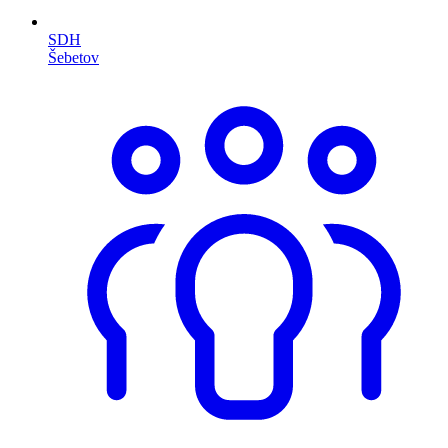
SDH
Šebetov