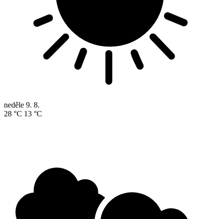
neděle
9. 8.
28 °C
13 °C