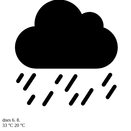
dnes
6. 8.
33 °C
20 °C