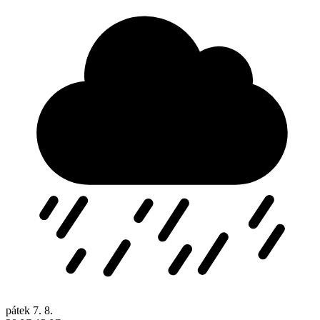
pátek
7. 8.