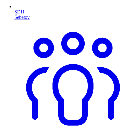
SDH
Šebetov